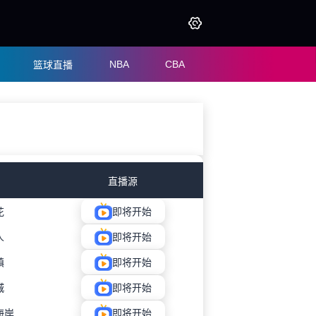
NBA
CBA
篮球直播
直播源
花
即将开始
人
即将开始
镇
即将开始
城
即将开始
海岸
即将开始