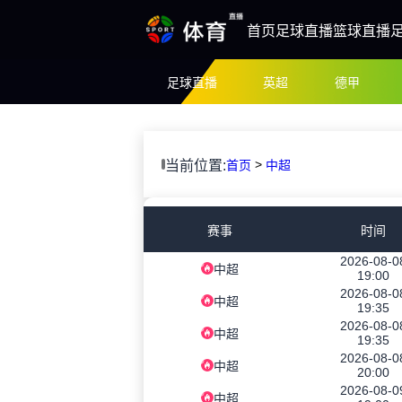
首页
足球直播
篮球直播
足球直播
英超
德甲
>
当前位置:
首页
中超
赛事
时间
2026-08-0
中超
19:00
2026-08-0
中超
19:35
2026-08-0
中超
19:35
2026-08-0
中超
20:00
2026-08-0
中超