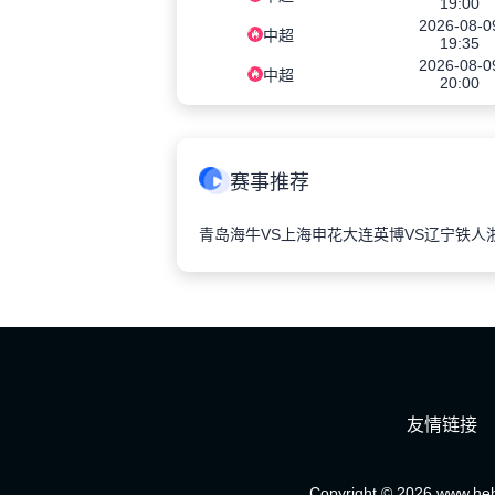
19:00
2026-08-0
中超
19:35
2026-08-0
中超
20:00
赛事推荐
青岛海牛VS上海申花
大连英博VS辽宁铁人
友情链接
Copyright © 2026 www.heb