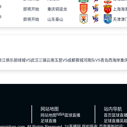
9
即将开始
重庆铜梁龙
上海海
9
即将开始
山东泰山
天津津
浙江俱乐部绿城VS武汉三镇
云南玉昆VS成都蓉城
河南队VS青岛西海岸
重
网站地图
站内导航
NBA
网站地图
篮球直播
首页
篮球直
足球直播
足球直播
英
eixinhan.com. All Rights Reserved.
24直播网
版权所有 页面更新时间：20