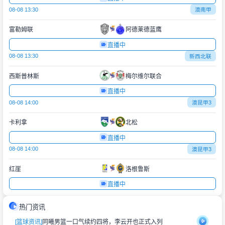
08-08 13:30
澳南甲
富勒姆联
阿德莱德蓝鹰
直播中
08-08 13:30
新西北联
西斯普林斯
梅尔维尔联合
直播中
08-08 14:00
澳昆甲3
卡利拿
北松
直播中
08-08 14:00
澳昆甲3
红崖
洛根鲁斯
直播中
热门资讯
[篮球资讯]
同曦男篮一口气续约四将，李云开也正式入列