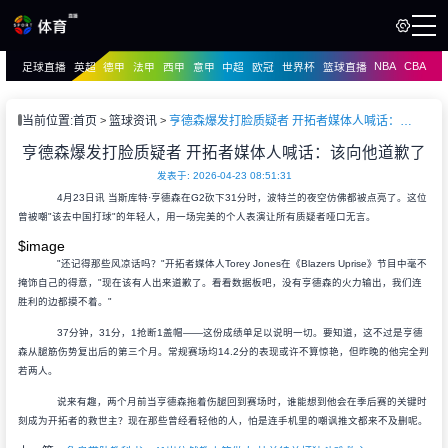
NBA
CBA
足球直播
英超
德甲
法甲
西甲
意甲
中超
欧冠
世界杯
篮球直播
页
直播
直播
当前位置:
首页
篮球资讯
亨德森爆发打脸质疑者 开拓者媒体人喊话：该向他道歉了
资讯
亨德森爆发打脸质疑者 开拓者媒体人喊话：该向他道歉了
资讯
录像
发表于: 2026-04-23 08:51:31
录像
4月23日讯 当斯库特·亨德森在G2砍下31分时，波特兰的夜空仿佛都被点亮了。这位
曾被嘲"该去中国打球"的年轻人，用一场完美的个人表演让所有质疑者哑口无言。
$image
"还记得那些风凉话吗？"开拓者媒体人Torey Jones在《Blazers Uprise》节目中毫不
掩饰自己的得意，"现在该有人出来道歉了。看看数据板吧，没有亨德森的火力输出，我们连
胜利的边都摸不着。"
37分钟，31分，1抢断1盖帽——这份成绩单足以说明一切。要知道，这不过是亨德
森从腿筋伤势复出后的第三个月。常规赛场均14.2分的表现或许不算惊艳，但昨晚的他完全判
若两人。
说来有趣，两个月前当亨德森拖着伤腿回到赛场时，谁能想到他会在季后赛的关键时
刻成为开拓者的救世主？现在那些曾经看轻他的人，怕是连手机里的嘲讽推文都来不及删呢。