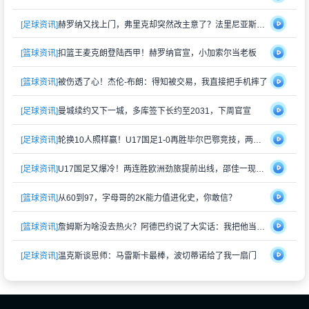
[足球资讯]
赫罗纳又找上门，弗里克却突然改主意了？法里尼亚斯不走了
[篮球资讯]
扣篮王麦克朗登陆西甲！赫罗纳官宣，小加索尔当老板
[篮球资讯]
被伤透了心！杰伦-布朗：得知被交易，我直接把手机摔了
[足球资讯]
曼城续约又下一城，多库签下长约至2031，下周官宣
[足球资讯]
轮换10人照样赢！U17国足1-0再胜毕尔巴鄂竞技，两连胜提前晋级
[足球资讯]
U17国足又爆冷！两连胜欧洲劲旅提前出线，邵佳一现场见证奇迹
[篮球资讯]
从60到97，字母哥的2K能力值进化史，你敢信？
[篮球资讯]
詹姆斯为啥没去热火？阿德巴约说了大实话：我把他当兄长，他开心就好
[足球资讯]
温克斯谈恩师：马雷斯卡最棒，波切蒂诺给了我一扇门