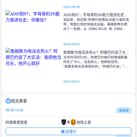
种事能淡定？自己正想着怎么在波士顿
2026-08-06
从60到97，字母哥的2K能力值进化史，你敢信？
说起来，扬尼斯-阿德托昆博这2K能力值的涨
势，简直比他的突破还凶猛。美媒前两天晒
出了一张图，从《NBA 2K14》到《NBA
2K26》，字母哥的初始能力值才60——刚进
联盟那会儿，谁也没把他当回
2026-08-03
詹姆斯为啥没去热火？阿德巴约说了大实话：我把他当兄长，他开心就好
北京时间8月3日，阿德巴约被问到詹姆斯最
终去了76人，没选热火，他倒挺坦然。
“我跟老詹关系真挺好的，”阿德巴约说，“说
实话，我一直拿他当大哥看。奥运会上一起
打过球，那之前我们就经常坐下
2026-08-02
相关赛事
08-08 13:30
澳南超
阿德莱德彗星
地铁之星
直播中