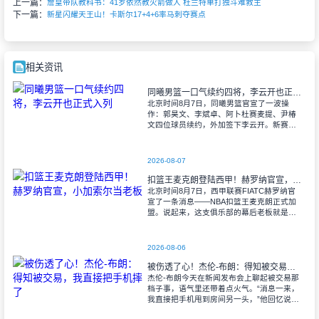
上一篇：
詹皇带队教科书：41岁依然教火箭做人 杜兰特单打独斗难救主
下一篇：
新星闪耀天王山！卡斯尔17+4+6率马刺夺赛点
相关资讯
同曦男篮一口气续约四将，李云开也正式入列
北京时间8月7日，同曦男篮官宣了一波操
作：郭昊文、李斌卓、阿卜杜赛麦提、尹椿
文四位球员续约，外加签下李云开。新赛
季，这五个人将继续身披同曦战袍，为南京
扛旗。 先说说郭昊文。这个2000年
2026-08-07
扣篮王麦克朗登陆西甲！赫罗纳官宣，小加索尔当老板
北京时间8月7日，西甲联赛FIATC赫罗纳官
宣了一条消息——NBA扣篮王麦克朗正式加
盟。说起来，这支俱乐部的幕后老板就是前
NBA全明星球员马克·加索尔，他既是创始
人、老板，也是主席，这层关系多少给
2026-08-06
被伤透了心！杰伦-布朗：得知被交易，我直接把手机摔了
杰伦-布朗今天在新闻发布会上聊起被交易那
档子事，语气里还带着点火气。“消息一来，
我直接把手机甩到房间另一头，”他回忆说，
那表情就跟刚发生似的。说起来，谁摊上这