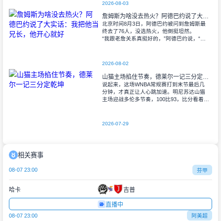
2026-08-03
詹姆斯为啥没去热火？阿德巴约说了大实话：我把他当兄长，他开心就好
北京时间8月3日，阿德巴约被问到詹姆斯最
终去了76人，没选热火，他倒挺坦然。
“我跟老詹关系真挺好的，”阿德巴约说，“说
实话，我一直拿他当大哥看。奥运会上一起
打过球，那之前我们就经常坐下
2026-08-02
山猫主场掐住节奏，德莱尔一记三分定乾坤
说起来，这场WNBA常规赛打到末节最后几
分钟，才真正让人心跳加速。明尼苏达山猫
主场迎战多伦多节奏，100比93，比分看着挺
稳，实际上过程跌宕得很。末节客队愣是把
13分的坑填到只剩3分，眼瞅着就要翻
2026-07-29
相关赛事
08-07 23:00
芬甲
哈卡
吉普
直播中
08-07 23:00
阿美超