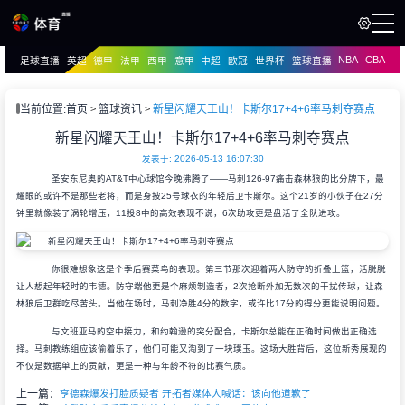
NBA
CBA
足球直播
英超
德甲
法甲
西甲
意甲
中超
欧冠
世界杯
篮球直播
页
直播
直播
当前位置:
首页
篮球资讯
新星闪耀天王山！卡斯尔17+4+6率马刺夺赛点
资讯
新星闪耀天王山！卡斯尔17+4+6率马刺夺赛点
资讯
录像
发表于: 2026-05-13 16:07:30
录像
圣安东尼奥的AT&T中心球馆今晚沸腾了——马刺126-97痛击森林狼的比分牌下，最
耀眼的或许不是那些老将，而是身披25号球衣的年轻后卫卡斯尔。这个21岁的小伙子在27分
钟里就像装了涡轮增压，11投8中的高效表现不说，6次助攻更是盘活了全队进攻。
你很难想象这是个季后赛菜鸟的表现。第三节那次迎着两人防守的折叠上篮，活脱脱
让人想起年轻时的韦德。防守端他更是个麻烦制造者，2次抢断外加无数次的干扰传球，让森
林狼后卫群吃尽苦头。当他在场时，马刺净胜4分的数字，或许比17分的得分更能说明问题。
与文班亚马的空中接力，和约翰逊的突分配合，卡斯尔总能在正确时间做出正确选
择。马刺教练组应该偷着乐了，他们可能又淘到了一块璞玉。这场大胜背后，这位新秀展现的
不仅是数据单上的贡献，更是一种与年龄不符的比赛气质。
上一篇：
亨德森爆发打脸质疑者 开拓者媒体人喊话：该向他道歉了