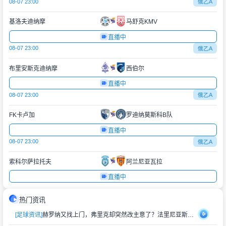
08-07 23:00
俄乙A
基洛夫迪纳摩
马舒克KMV
直播中
08-07 23:00
俄乙A
布里安斯克迪纳摩
西伯尔
直播中
08-07 23:00
俄乙A
FK卡卢加
罗迪纳莫斯科B队
直播中
08-07 23:00
俄乙A
索科尔萨拉托夫
阿兰尼亚瓦拉
直播中
热门资讯
[足球资讯]
赫罗纳又找上门，弗里克却突然改主意了？法里尼亚斯不走了