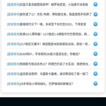
[篮球资讯]
扣篮王麦克朗登陆西甲！赫罗纳官宣，小加索尔当老板
[篮球资讯]
被伤透了心！杰伦-布朗：得知被交易，我直接把手机摔了
[足球资讯]
曼城续约又下一城，多库签下长约至2031，下周官宣
[足球资讯]
轮换10人照样赢！U17国足1-0再胜毕尔巴鄂竞技，两连胜提前晋级
[足球资讯]
U17国足又爆冷！两连胜欧洲劲旅提前出线，邵佳一现场见证奇迹
[篮球资讯]
从60到97，字母哥的2K能力值进化史，你敢信？
[篮球资讯]
詹姆斯为啥没去热火？阿德巴约说了大实话：我把他当兄长，他开心就好
[足球资讯]
温克斯谈恩师：马雷斯卡最棒，波切蒂诺给了我一扇门
[足球资讯]
18岁埃及小将哈姆扎，巴萨锋线的新赌注？