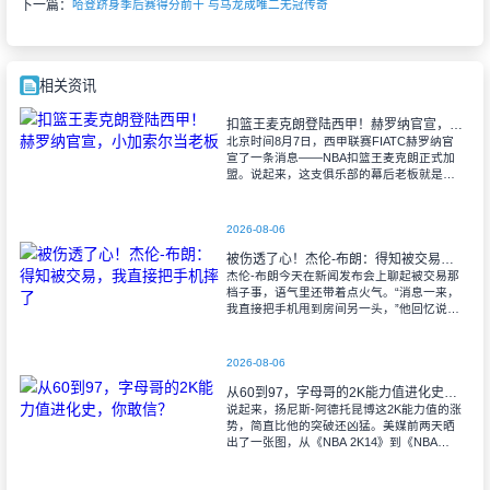
下一篇：
哈登跻身季后赛得分前十 与马龙成唯二无冠传奇
相关资讯
扣篮王麦克朗登陆西甲！赫罗纳官宣，小加索尔当老板
北京时间8月7日，西甲联赛FIATC赫罗纳官
宣了一条消息——NBA扣篮王麦克朗正式加
盟。说起来，这支俱乐部的幕后老板就是前
NBA全明星球员马克·加索尔，他既是创始
人、老板，也是主席，这层关系多少给
2026-08-06
被伤透了心！杰伦-布朗：得知被交易，我直接把手机摔了
杰伦-布朗今天在新闻发布会上聊起被交易那
档子事，语气里还带着点火气。“消息一来，
我直接把手机甩到房间另一头，”他回忆说，
那表情就跟刚发生似的。说起来，谁摊上这
种事能淡定？自己正想着怎么在波士顿
2026-08-06
从60到97，字母哥的2K能力值进化史，你敢信？
说起来，扬尼斯-阿德托昆博这2K能力值的涨
势，简直比他的突破还凶猛。美媒前两天晒
出了一张图，从《NBA 2K14》到《NBA
2K26》，字母哥的初始能力值才60——刚进
联盟那会儿，谁也没把他当回