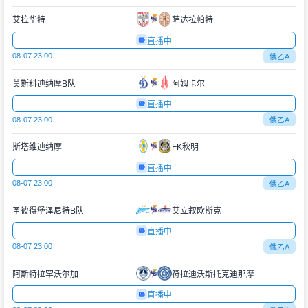
艾拉华特
萨达拉帕特
直播中
08-07 23:00
俄乙A
莫斯科迪纳摩B队
阿姆卡尔
直播中
08-07 23:00
俄乙A
斯塔维迪纳摩
FK秋明
直播中
08-07 23:00
俄乙A
圣彼得堡泽尼特B队
艾立叙欧斯克
直播中
08-07 23:00
俄乙A
阿斯特拉罕沃尔加
符拉迪沃斯托克迪那摩
直播中