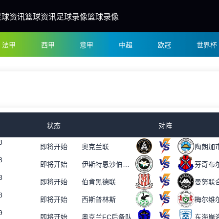
足球资讯
篮球资讯
足球录像
篮球录像
法甲
西甲
意甲
中超
欧冠
世界杯
状态
对阵
8
即将开始
奥克兰联
陶朗加
8
即将开始
伊斯特恩沙伯奥克兰
芬奇布
8
即将开始
伯肯黑德联
曼努联
8
即将开始
西斯普林斯
梅尔维
9
即将开始
奥克兰FC后备队
东海岸