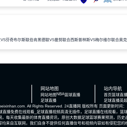
VS芬奇布尔斯联
伯肯黑德联VS曼努联合
西斯普林斯VS梅尔维尔联合
奥克
网站地图
站内导航
NBA
网站地图
篮球直播
首页
篮球直
足球直播
足球直播
英
eixinhan.com. All Rights Reserved.
24直播网
版权所有 页面更新时间：20
足球直播免费在线观看_足球直播视频高清无插件，足球直播在线观看，篮球
网，每天收集最新的体育直播资讯，原创大数据足球篮球赛果预测，历史
容均来自互联网，我们自身不提供任何直播信号和视频内容如有侵犯您的