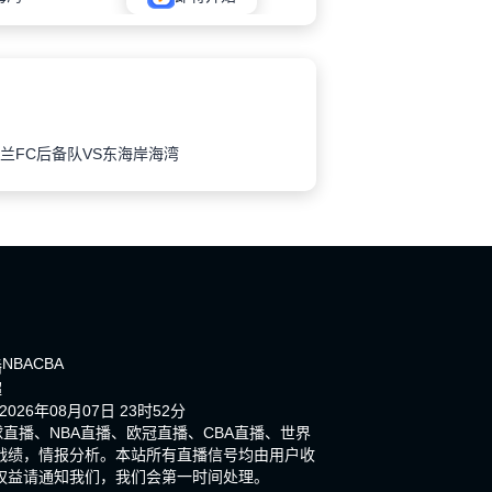
兰FC后备队VS东海岸海湾
NBA
CBA
播
超
26年08月07日 23时52分
直播、NBA直播、欧冠直播、CBA直播、世界
战绩，情报分析。本站所有直播信号均由用户收
权益请通知我们，我们会第一时间处理。