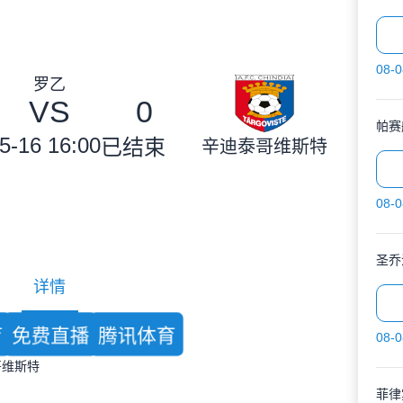
08-0
罗乙
VS
0
帕赛
5-16 16:00
已结束
辛迪泰哥维斯特
08-0
圣乔
详情
育
免费直播
腾讯体育
08-0
哥维斯特
菲律