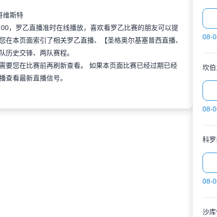
哥维斯特
 16:00，罗乙直播准时在线播放，喜欢看罗乙比赛的朋友可以提
08-0
您在本页面索引了相关罗乙直播、【圣格奥尔基塞普西直播、
队历史交锋、两队赛程。
需要您在比赛前再刷新查看。 如果本页面比赛已经过期已经
坎伯
播查看最新直播信号。
08-0
科罗
08-0
沙库