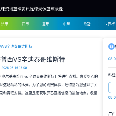
足球资讯
篮球资讯
足球录像
篮球录像
法甲
西甲
意甲
中超
欧冠
世界杯
西VS辛迪泰哥维斯特
普西VS辛迪泰哥维斯特
08-0
2026-05-16 16:00
科廷
圣格奥尔基塞普西 vs 辛迪泰哥维斯特】将进行直播。喜爱罗乙的
过这场精彩的比赛。为了您的观赛体验，还特别为您整理了关
录和赛程安排。这里是您获取罗乙直播信息的最佳地点，敬请
08-0
广西